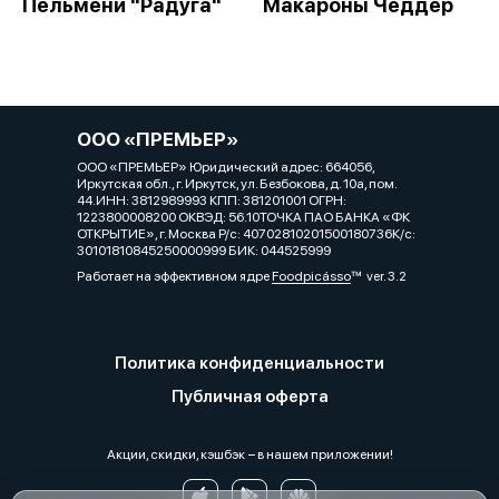
Пельмени "Радуга"
Макароны Чеддер
ООО «ПРЕМЬЕР»
ООО «ПРЕМЬЕР» Юридический адрес: 664056,
Иркутская обл., г. Иркутск, ул. Безбокова, д. 10а, пом.
44.ИНН: 3812989993 КПП: 381201001 ОГРН:
1223800008200 ОКВЭД: 56.10ТОЧКА ПАО БАНКА «ФК
ОТКРЫТИЕ», г. Москва Р/с: 40702810201500180736К/с:
30101810845250000999 БИК: 044525999
Работает на эффективном ядре
Foodpicásso
ver. 3.2
Политика конфиденциальности
Публичная оферта
Акции, скидки, кэшбэк − в нашем приложении!