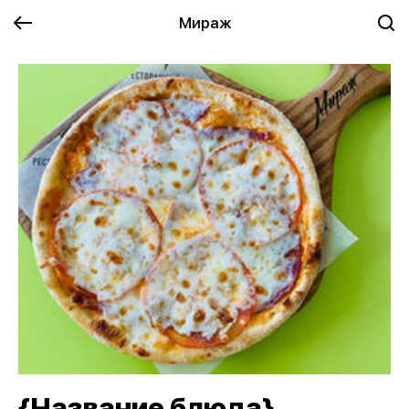
Мираж
{Название блюда}