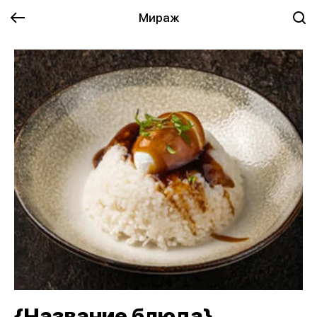
Мираж
{Название блюда}