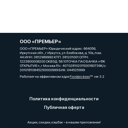
ООО «ПРЕМЬЕР»
ООО «ПРЕМЬЕР» Юридический адрес: 664056,
Иркутская обл., г. Иркутск, ул. Безбокова, д. 10а, пом.
44.ИНН: 3812989993 КПП: 381201001 ОГРН:
1223800008200 ОКВЭД: 56.10ТОЧКА ПАО БАНКА «ФК
ОТКРЫТИЕ», г. Москва Р/с: 40702810201500180736К/с:
30101810845250000999 БИК: 044525999
Работает на эффективном ядре
Foodpicásso
ver. 3.2
Политика конфиденциальности
Публичная оферта
Акции, скидки, кэшбэк − в нашем приложении!