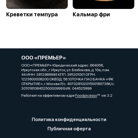
Креветки темпура
Кальмар фри
ООО «ПРЕМЬЕР»
ООО «ПРЕМЬЕР» Юридический адрес: 664056,
Иркутская обл., г. Иркутск, ул. Безбокова, д. 10а, пом.
44.ИНН: 3812989993 КПП: 381201001 ОГРН:
1223800008200 ОКВЭД: 56.10ТОЧКА ПАО БАНКА «ФК
ОТКРЫТИЕ», г. Москва Р/с: 40702810201500180736К/с:
30101810845250000999 БИК: 044525999
Работает на эффективном ядре
Foodpicásso
ver. 3.2
Политика конфиденциальности
Публичная оферта