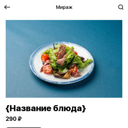
Мираж
{Название блюда}
290 ₽