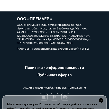
ООО «ПРЕМЬЕР»
ООО «ПРЕМЬЕР» Юридический адрес: 664056,
Иркутская обл., г. Иркутск, ул. Безбокова, д. 10а, пом.
44.ИНН: 3812989993 КПП: 381201001 ОГРН:
1223800008200 ОКВЭД: 56.10ТОЧКА ПАО БАНКА «ФК
ОТКРЫТИЕ», г. Москва Р/с: 40702810201500180736К/с:
30101810845250000999 БИК: 044525999
Работает на эффективном ядре
Foodpicásso
ver. 3.2
Политика конфиденциальности
Публичная оферта
Акции, скидки, кэшбэк − в нашем приложении!
Мы используем куки.
Пользуясь сайтом, вы даёте согласие на
обработку файлов cookie вашего браузера и использование