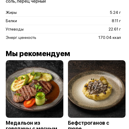
соль, перец черный
Жиры
5.24 г
Белки
8.11 г
Углеводы
22.61 г
Энерг. ценность
170.04 ккал
Мы рекомендуем
Медальон из
Бефстроганов с
говядины с мясным
пюре