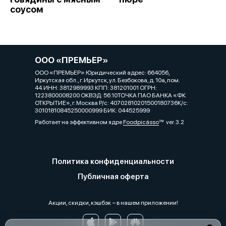
соусом
ООО «ПРЕМЬЕР»
ООО «ПРЕМЬЕР» Юридический адрес: 664056,
Иркутская обл., г. Иркутск, ул. Безбокова, д. 10а, пом.
44.ИНН: 3812989993 КПП: 381201001 ОГРН:
1223800008200 ОКВЭД: 56.10ТОЧКА ПАО БАНКА «ФК
ОТКРЫТИЕ», г. Москва Р/с: 40702810201500180736К/с:
30101810845250000999 БИК: 044525999
Работает на эффективном ядре
Foodpicásso
ver. 3.2
Политика конфиденциальности
Публичная оферта
Акции, скидки, кэшбэк − в нашем приложении!