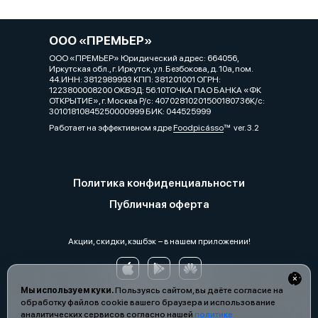
ООО «ПРЕМЬЕР»
ООО «ПРЕМЬЕР» Юридический адрес: 664056,
Иркутская обл., г. Иркутск, ул. Безбокова, д. 10а, пом.
44.ИНН: 3812989993 КПП: 381201001 ОГРН:
1223800008200 ОКВЭД: 56.10ТОЧКА ПАО БАНКА «ФК
ОТКРЫТИЕ», г. Москва Р/с: 40702810201500180736К/с:
30101810845250000999 БИК: 044525999
Работает на эффективном ядре
Foodpicásso
ver. 3.2
Политика конфиденциальности
Публичная оферта
Акции, скидки, кэшбэк − в нашем приложении!
Мы используем куки.
Пользуясь сайтом, вы даёте согласие на
обработку файлов cookie вашего браузера и использование
аналитических сервисов согласно нашей
политике