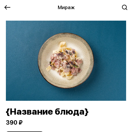
Мираж
{Название блюда}
390 ₽