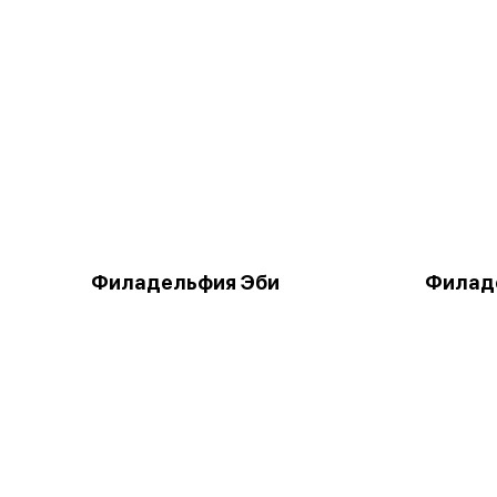
Филадельфия Эби
Филад