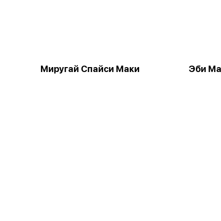
Миругай Спайси Маки
Эби М