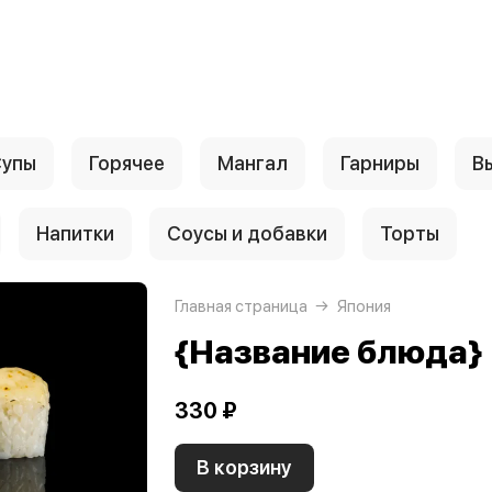
упы
Горячее
Мангал
Гарниры
В
Напитки
Соусы и добавки
Торты
Главная страница
Япония
{Название блюда}
330 ₽
В корзину