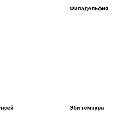
Филадельфия
унсей
Эби темпура