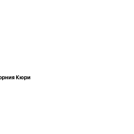
орния Кюри