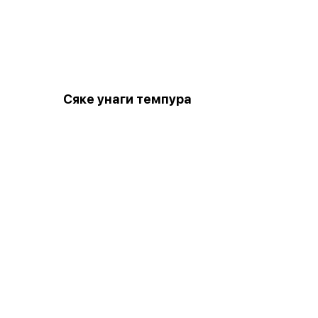
Сяке унаги темпура