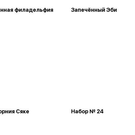
енная филадельфия
Запечённый Эби
рния Сяке
Набор № 24