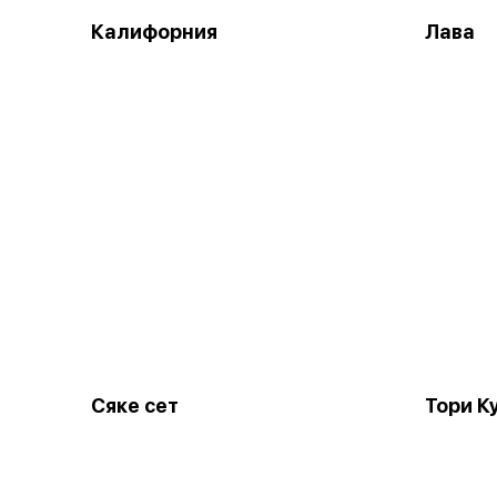
Калифорния
Лава
Сяке сет
Тори К