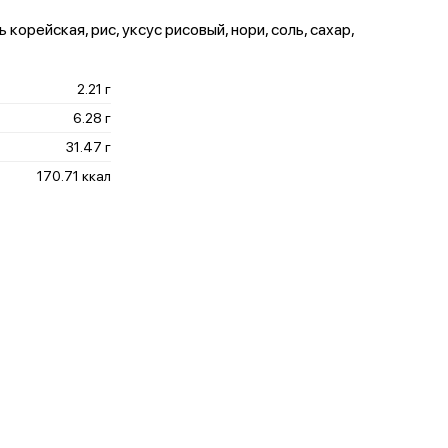
корейская, рис, уксус рисовый, нори, соль, сахар,
2.21 г
6.28 г
31.47 г
170.71 ккал