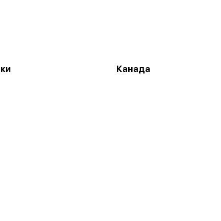
аки
Канада