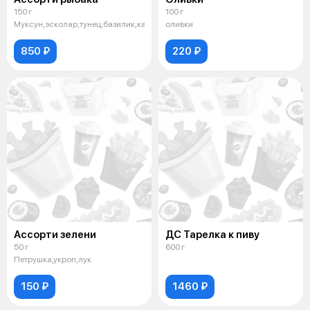
150 г
100 г
Муксун,эсколар,тунец,базилик,каперсы,лимон
оливки
850 ₽
220 ₽
Ассорти зелени
ДС Тарелка к пиву
50 г
600 г
Петрушка,укроп,лук
150 ₽
1460 ₽