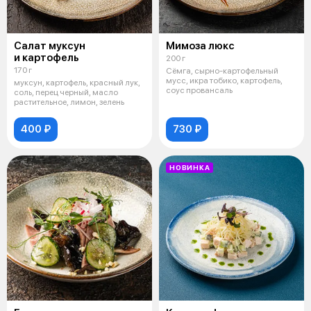
Салат муксун
Мимоза люкс
и картофель
200 г
170 г
Сёмга, сырно-картофельный
мусс, икра тобико, картофель,
муксун, картофель, красный лук,
соус провансаль
соль, перец черный, масло
растительное, лимон, зелень
400 ₽
730 ₽
НОВИНКА