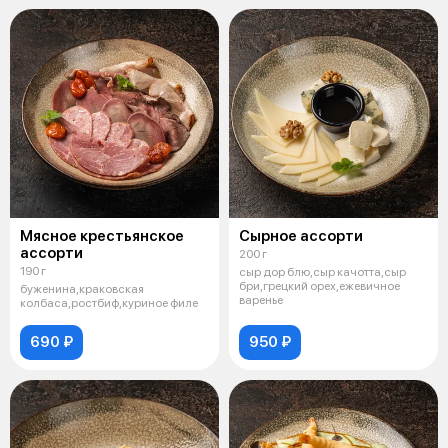
Мясное крестьянское
Сырное ассорти
ассорти
200 г
190 г
сыр дор блю,сыр качотта,сыр
бри,грецкий орех,ежевичное
буженина,краковская
варенье
колбаса,ростбиф,куриное филе
690 ₽
950 ₽