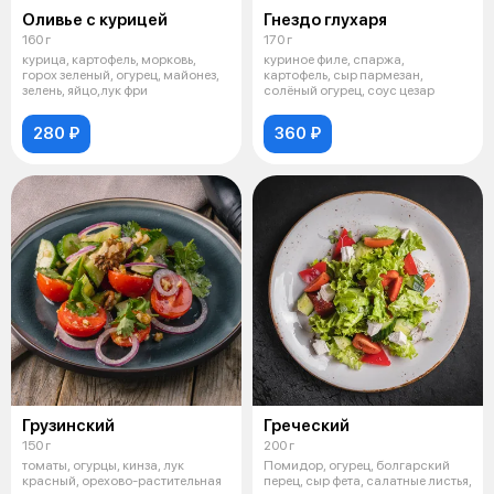
Оливье с курицей
Гнездо глухаря
160 г
170 г
курица, картофель, морковь,
куриное филе, спаржа,
горох зеленый, огурец, майонез,
картофель, сыр пармезан,
зелень, яйцо,лук фри
солёный огурец, соус цезар
280 ₽
360 ₽
Грузинский
Греческий
150 г
200 г
томаты, огурцы, кинза, лук
Помидор, огурец, болгарский
красный, орехово-растительная
перец, сыр фета, салатные листья,