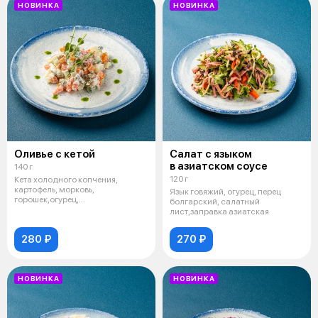
НОВИНКА
НОВИНКА
Оливье с кетой
Салат с языком
в азиатском соусе
140 г
120 г
Кета холодного копчения,
картофель, морковь,
Язык говяжий, огурец, перец
горошек,огурец,
болгарский, салатный
майонез,яйцо,лук фри
лист,заправка азиатская
280 ₽
270 ₽
НОВИНКА
НОВИНКА