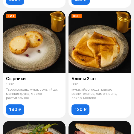
ХИТ
ХИТ
Сырники
Блины 2 шт
100 г
80 г
Творог,сахар, мука, соль, яйцо,
мука, яйцо, сода, масло
манная крупа, масло
растительное, лимон, соль,
растительное
сахар, молоко
180 ₽
120 ₽