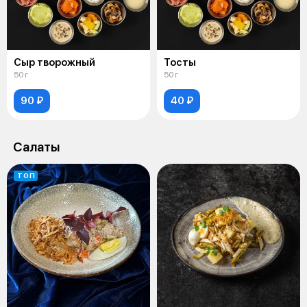
Сыр творожный
Тосты
50 г
50 г
90 ₽
40 ₽
Салаты
ТОП