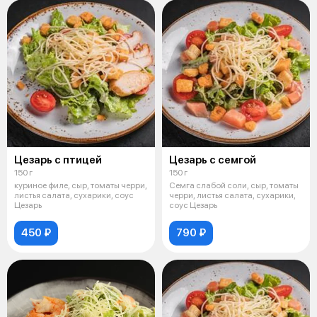
Цезарь с птицей
Цезарь с семгой
150 г
150 г
куриное филе, сыр, томаты черри,
Семга слабой соли, сыр, томаты
листья салата, сухарики, соус
черри, листья салата, сухарики,
Цезарь
соус Цезарь
450 ₽
790 ₽