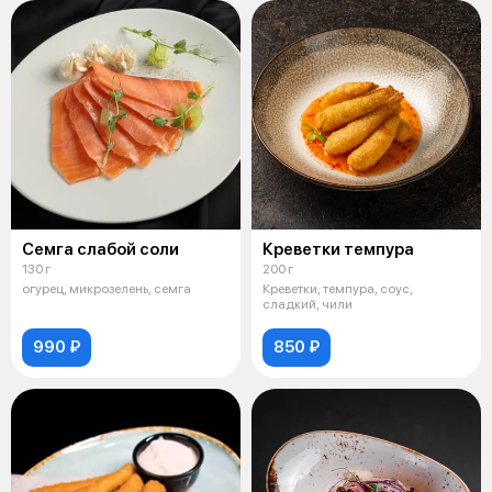
Семга слабой соли
Креветки темпура
130 г
200 г
огурец, микрозелень, семга
Креветки, темпура, соус,
сладкий, чили
990 ₽
850 ₽