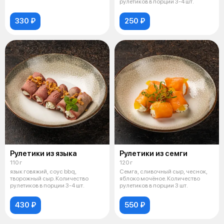
рулетиков в порции 3-4 шт.
330 ₽
250 ₽
Рулетики из языка
Рулетики из семги
110 г
120 г
язык говяжий, соус bbq,
Семга, сливочный сыр, чеснок,
творожный сыр. Количество
яблоко мочёное. Количество
рулетиков в порции 3-4 шт.
рулетиков в порции 3 шт.
430 ₽
550 ₽