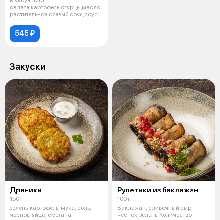
Муксун,лист
салата,картофель,огурцы,масло
растительное,соевый соус,соус
ворчестер
545 ₽
Закуски
Драники
Рулетики из баклажан
150 г
100 г
зелень, картофель, мука, соль,
Баклажан, сливочный сыр,
чеснок, яйцо, сметана
чеснок, зелень. Количество