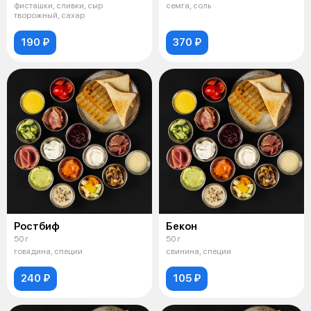
фисташки, сливки, сыр
семга, соль
творожный, сахар
190 ₽
370 ₽
Ростбиф
Бекон
50 г
50 г
говядина, специи
свинина, специи
240 ₽
105 ₽