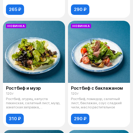
265 ₽
290 ₽
НОВИНКА
НОВИНКА
Ростбиф и муэр
Ростбиф с баклажаном
120 г
120 г
Ростбиф, огурец, капуста
Ростбиф, помидор, салатный
пекинская, салатный лист, муэр,
лист, баклажан, соус сладкий
азиатская заправка,
чили, масло растительное
арахис,морков
310 ₽
290 ₽