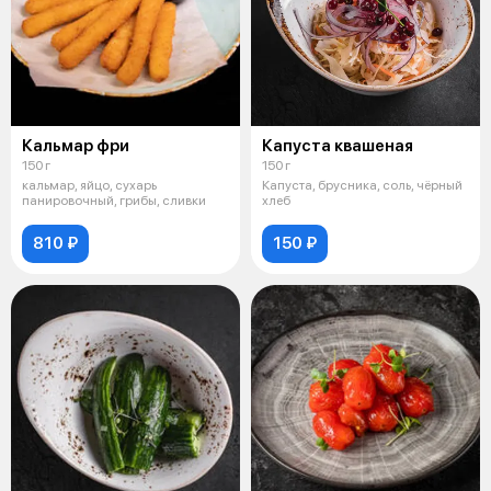
Кальмар фри
Капуста квашеная
150 г
150 г
кальмар, яйцо, сухарь
Капуста, брусника, соль, чёрный
панировочный, грибы, сливки
хлеб
810 ₽
150 ₽