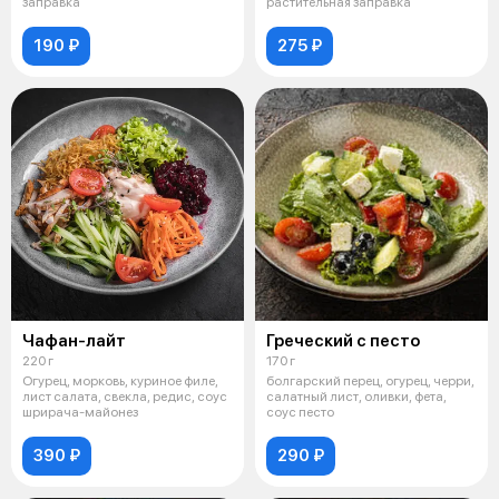
заправка
растительная заправка
190 ₽
275 ₽
Чафан-лайт
Греческий с песто
220 г
170 г
Огурец, морковь, куриное филе,
болгарский перец, огурец, черри,
лист салата, свекла, редис, соус
салатный лист, оливки, фета,
шрирача-майонез
соус песто
390 ₽
290 ₽