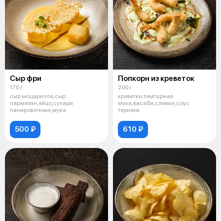
Сыр фри
Попкорн из креветок
170 г
200 г
сыр моцарелла,сыр
креветки,темпурная
пармезан,яйцо,сухари
мука,васаби,сливки,соус
панировочные,мука
терияки
500 ₽
610 ₽