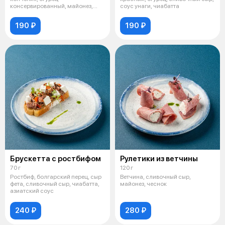
консервированный, майонез,
соус унаги, чиабатта
сливочный сыр, чиабатта
190 ₽
190 ₽
Брускетта с ростбифом
Рулетики из ветчины
70 г
120 г
Ростбиф, болгарский перец, сыр
Ветчина, сливочный сыр,
фета, сливочный сыр, чиабатта,
майонез, чеснок
азиатский соус
240 ₽
280 ₽