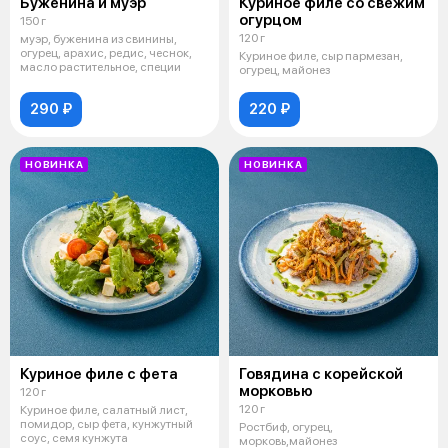
Буженина и муэр
Куриное филе со свежим
огурцом
150 г
120 г
муэр, буженина из свинины,
огурец, арахис, редис, чеснок,
Куриное филе, сыр пармезан,
масло растительное, специи
огурец, майонез
290 ₽
220 ₽
НОВИНКА
НОВИНКА
Куриное филе с фета
Говядина с корейской
морковью
120 г
120 г
Куриное филе, салатный лист,
помидор, сыр фета, кунжутный
Ростбиф, огурец,
соус, семя кунжута
морковь,майонез