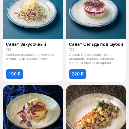
Салат Закусочный
Салат Сельдь под шубой
120 г
150 г
Колбаса краковская, майонез,
Сельдь м/соли, картофель
огурцы, сыр голландский
отварной, морковь отварная,
майонез, свекла отварная,
микрогрин,
190 ₽
220 ₽