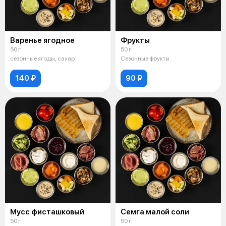
Варенье ягодное
Фрукты
50 г
50 г
сезонные ягоды, сахар
Сезонные фрукты
140 ₽
90 ₽
Мусс фисташковый
Семга малой соли
50 г
50 г