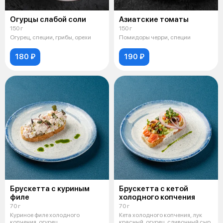
Огурцы слабой соли
Азиатские томаты
150 г
150 г
Огурец, специи, грибы, орехи
Помидоры черри, специи
180 ₽
190 ₽
Брускетта с куриным
Брускетта с кетой
филе
холодного копчения
70 г
70 г
Куриное филе холодного
Кета холодного копчения, лук
копчения, огурец
красный, огурец, сливочный сыр,