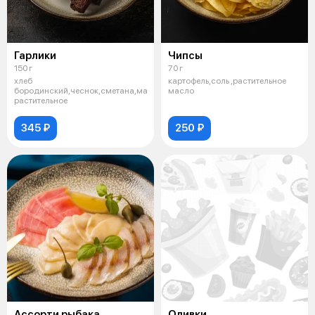
Гарлики
Чипсы
150 г
70 г
хлеб
картофель,соль ,растительное
бородинский,чеснок,сметана,масло
масло
растительное
345 ₽
250 ₽
Ассорти рыбака
Оливки