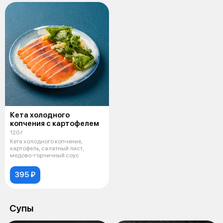
Кета холодного
копчения с картофелем
120 г
Кета холодного копчения,
картофель, салатный лист,
медово-горчичный соус
395 ₽
Супы