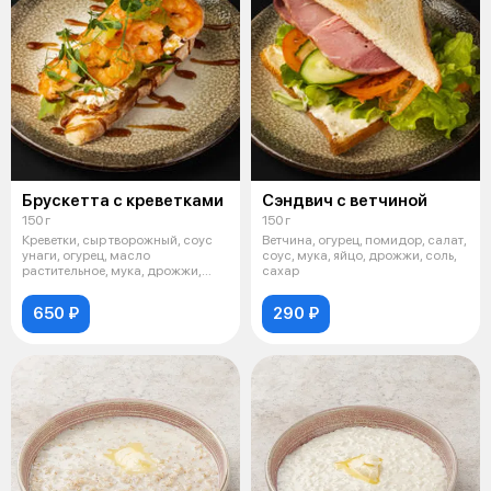
Брускетта с креветками
Сэндвич с ветчиной
150 г
150 г
Креветки, сыр творожный, соус
Ветчина, огурец, помидор, салат,
унаги, огурец, масло
соус, мука, яйцо, дрожжи, соль,
растительное, мука, дрожжи,
сахар
сахар, соль
650 ₽
290 ₽