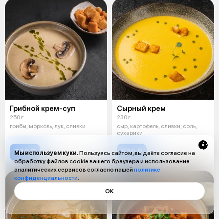
Грибной крем-суп
Сырный крем
250 г
230 г
грибы, морковь, лук, сливки
сыр, картофель, сливки, соль,
сухарики
540 ₽
370 ₽
Мы используем куки.
Пользуясь сайтом, вы даёте согласие на
обработку файлов cookie вашего браузера и использование
аналитических сервисов согласно нашей
политике
конфиденциальности
.
ОК