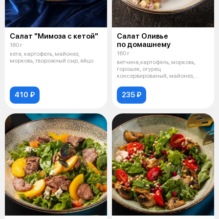
Салат "Мимоза с кетой"
Салат Оливье
по домашнему
180 г
160 г
кета, картофель, майонез,
морковь, творожный сыр, яйцо
ветчина,картофель, морковь,
горошек, огурец
консервированый, майонез,
яйцо, зелень,лук фри
410 ₽
235 ₽