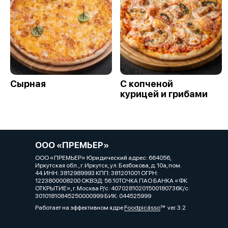
Сырная
С копченой
курицей и грибами
ООО «ПРЕМЬЕР»
ООО «ПРЕМЬЕР» Юридический адрес: 664056,
Иркутская обл., г. Иркутск, ул. Безбокова, д. 10а, пом.
44.ИНН: 3812989993 КПП: 381201001 ОГРН:
1223800008200 ОКВЭД: 56.10ТОЧКА ПАО БАНКА «ФК
ОТКРЫТИЕ», г. Москва Р/с: 40702810201500180736К/с:
30101810845250000999 БИК: 044525999
Работает на эффективном ядре
Foodpicásso
ver. 3.2