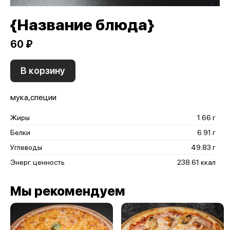
{Название блюда}
60 ₽
В корзину
мука,специи
Жиры
1.66 г
Белки
6.91 г
Углеводы
49.83 г
Энерг. ценность
238.61 ккал
Мы рекомендуем