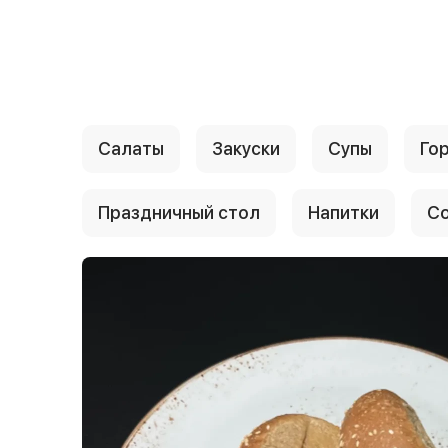
{{ textContacts }}
Салаты
Закуски
Супы
Го
Праздничный стол
Напитки
Со