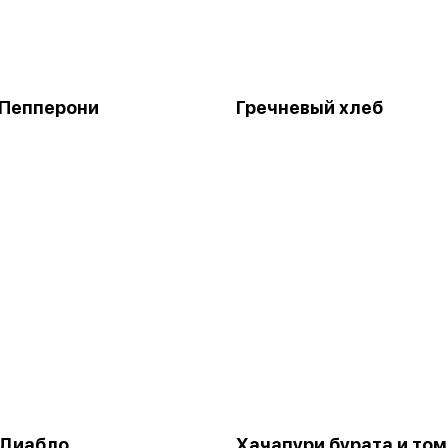
 Пепперони
Гречневый хлеб
 Диабло
Хачапури бурата и то