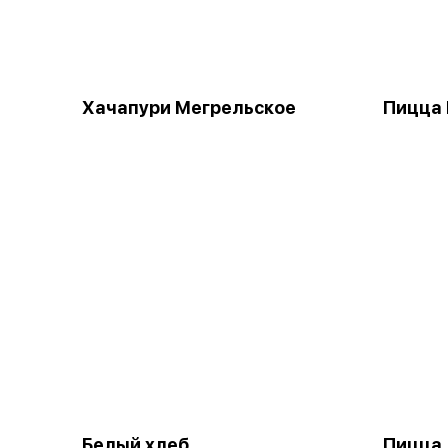
Хачапури Мегрельское
Пицца
Белый хлеб
Пицца