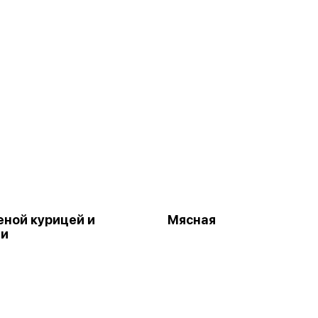
еной курицей и
Мясная
ми