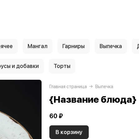
рячее
Мангал
Гарниры
Выпечка
усы и добавки
Торты
Главная страница
Выпечка
{Название блюда}
60 ₽
В корзину