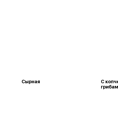
Сырная
С копч
гриба