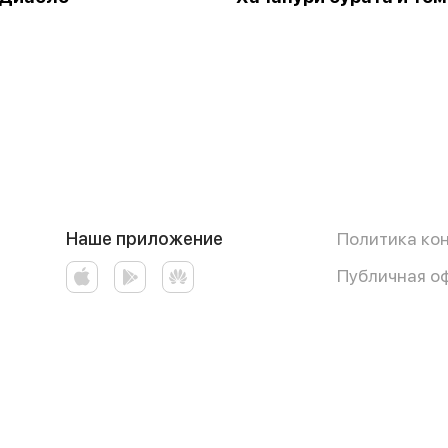
Наше приложение
Политика ко
Публичная о
Работает на эффективном ядре
Foodpicásso
ver. 3.3