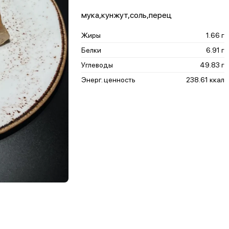
мука,кунжут,соль,перец
Жиры
1.66 г
Белки
6.91 г
Углеводы
49.83 г
Энерг. ценность
238.61 ккал