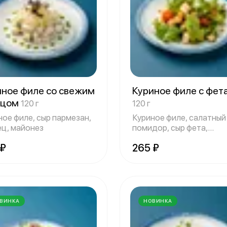
иное филе со свежим
Куриное филе с фет
рцом
120 г
120 г
ное филе, сыр пармезан,
Куриное филе, салатный 
ец, майонез
помидор, сыр фета,
кунжутный со
 ₽
265 ₽
ВИНКА
НОВИНКА