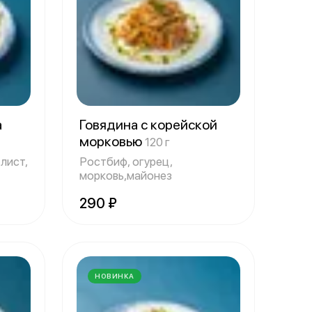
а
Говядина с корейской
морковью
120 г
лист,
Ростбиф, огурец,
морковь,майонез
290 ₽
НОВИНКА