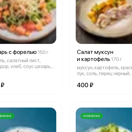
арь с форелью
Салат муксун
150 г
и картофель
170 г
ль, салатный лист,
ор, хлеб, соус цезарь,
муксун, картофель, кра
лук, соль, перец черный,
масло ра
 ₽
400 ₽
ВИНКА
НОВИНКА