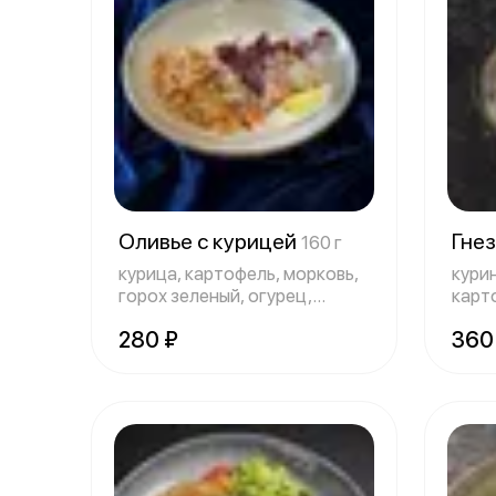
Оливье с курицей
Гне
160 г
курица, картофель, морковь,
кури
горох зеленый, огурец,
карт
майонез,
солё
280 ₽
360