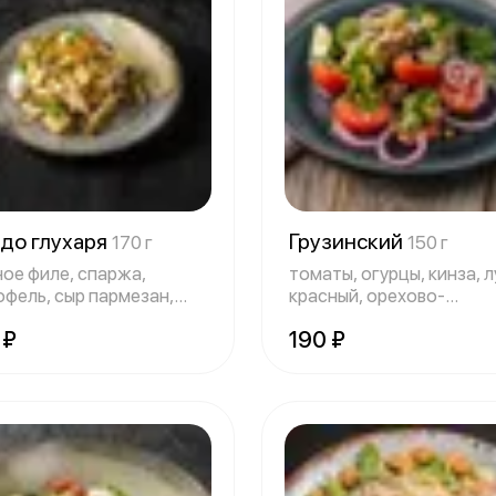
здо глухаря
Грузинский
170 г
150 г
ное филе, спаржа,
томаты, огурцы, кинза, л
офель, сыр пармезан,
красный, орехово-
ный огуре
растительная зап
 ₽
190 ₽