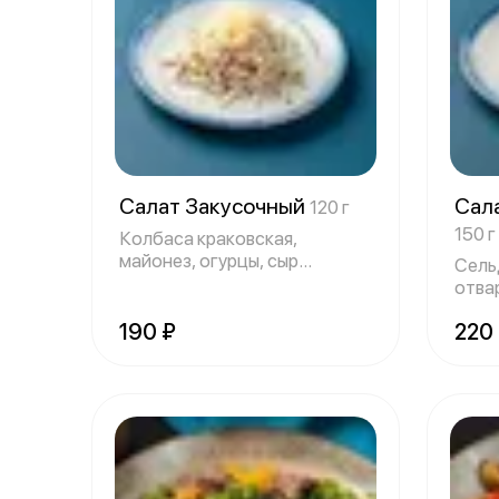
Салат Закусочный
Сал
120 г
150 г
Колбаса краковская,
майонез, огурцы, сыр
Сель
голландский
отва
майо
190 ₽
220