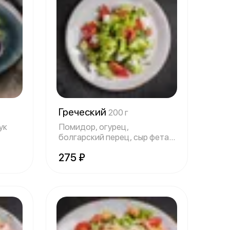
Греческий
200 г
ук
Помидор, огурец,
болгарский перец, сыр фета,
салатные листья
275 ₽