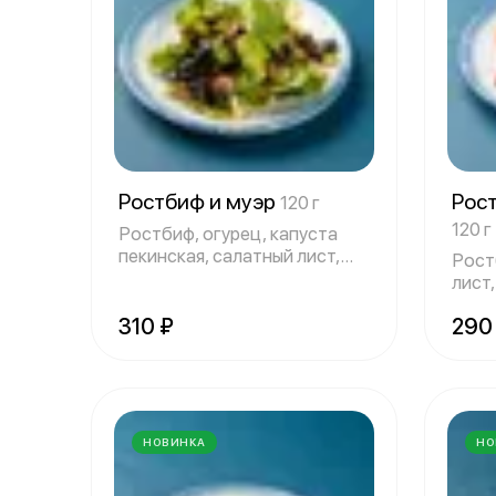
Ростбиф и муэр
Рос
120 г
120 г
Ростбиф, огурец, капуста
пекинская, салатный лист,
Рост
муэр, ази
лист
слад
310 ₽
290
НОВИНКА
НО