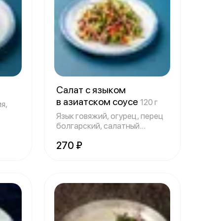
Салат с языком
в азиатском соусе
120 г
я,
Язык говяжий, огурец, перец
болгарский, салатный
лист,заправ
270 ₽