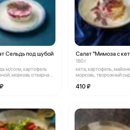
ат Сельдь под шубой
Салат "Мимоза с ке
180 г
дь м/соли, картофель
кета, картофель, майоне
рной, морковь отварная,
морковь, творожный сыр
нез
яйцо
 ₽
410 ₽