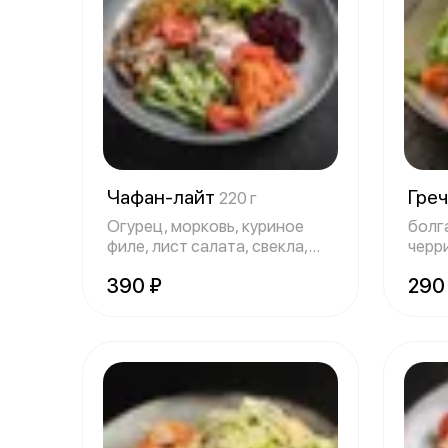
Чафан-лайт
Греч
220 г
Огурец, морковь, куриное
болг
филе, лист салата, свекла,
черри
редис, с
фета
390 ₽
290