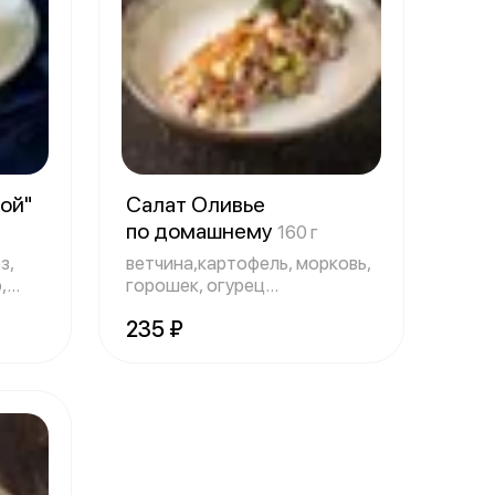
той"
Салат Оливье
по домашнему
160 г
з,
ветчина,картофель, морковь,
,
горошек, огурец
консервированый,
235 ₽