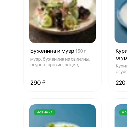
Буженина и муэр
Кур
150 г
огу
муэр, буженина из свинины,
огурец, арахис, редис,
Кури
чеснок, ма
огур
290 ₽
220
НОВИНКА
НО