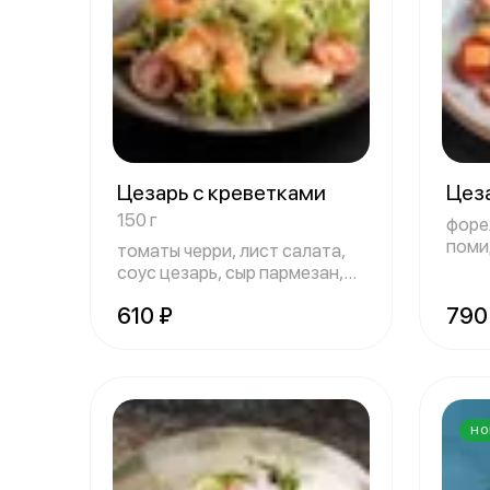
Цезарь с креветками
Цез
150 г
форе
помид
томаты черри, лист салата,
сыр
соус цезарь, сыр пармезан,
сухари
610 ₽
790
НО