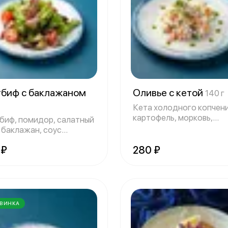
тбиф с баклажаном
Оливье с кетой
140 г
Кета холодного копчени
картофель, морковь,
биф, помидор, салатный
горошек,огурец,
, баклажан, соус
кий чили
 ₽
280 ₽
ВИНКА