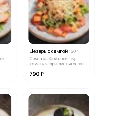
Цезарь с семгой
г
150 г
ты
Семга слабой соли, сыр,
томаты черри, листья салата,
сухарик
790 ₽