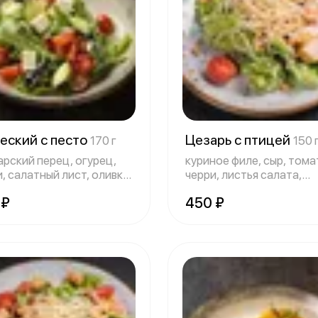
еский с песто
Цезарь с птицей
170 г
150 
арский перец, огурец,
куриное филе, сыр, тома
, салатный лист, оливки,
черри, листья салата,
сухарики, со
 ₽
450 ₽