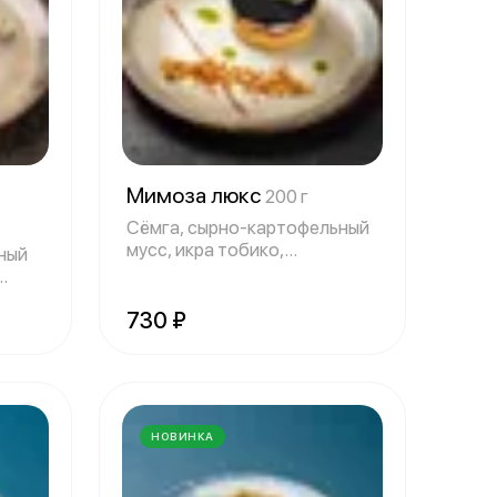
Мимоза люкс
200 г
Сёмга, сырно-картофельный
мусс, икра тобико,
сный
картофель, соус
730 ₽
НОВИНКА