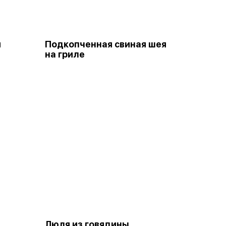
и
Подкопченная свиная шея
на гриле
Люля из говядины