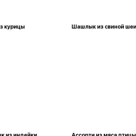
з курицы
Шашлык из свиной ше
к из индейки
Ассорти из мяса птицы