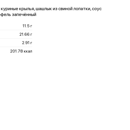
 куриные крылья, шашлык из свиной лопатки, соус
тофель запечённый
11.5 г
21.66 г
2.91 г
201.78 ккал