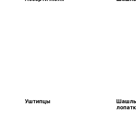
Уштипцы
Шашлык
лопат