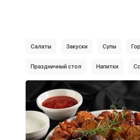
{{ textContacts }}
Салаты
Закуски
Супы
Го
Праздничный стол
Напитки
Со