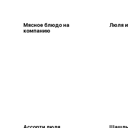
Мясное блюдо на
Люля и
компанию
Ассорти люля
Шашлы