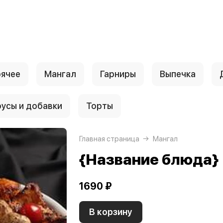
рячее
Мангал
Гарниры
Выпечка
усы и добавки
Торты
Главная страница
Мангал
{Название блюда}
1690 ₽
В корзину