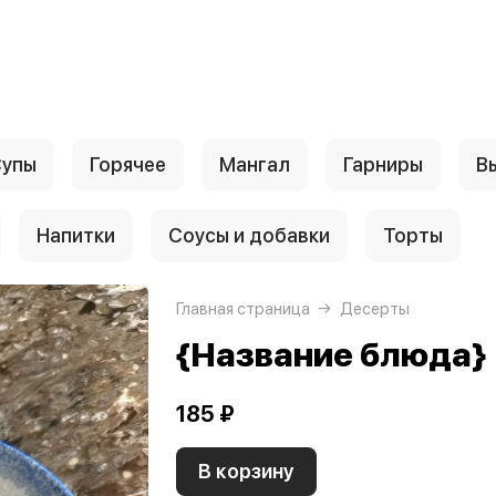
упы
Горячее
Мангал
Гарниры
В
Напитки
Соусы и добавки
Торты
Главная страница
Десерты
{Название блюда}
185 ₽
В корзину