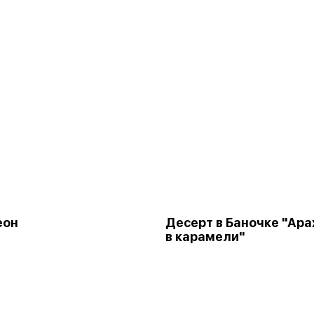
еон
Десерт в Баночке "Ара
в карамели"