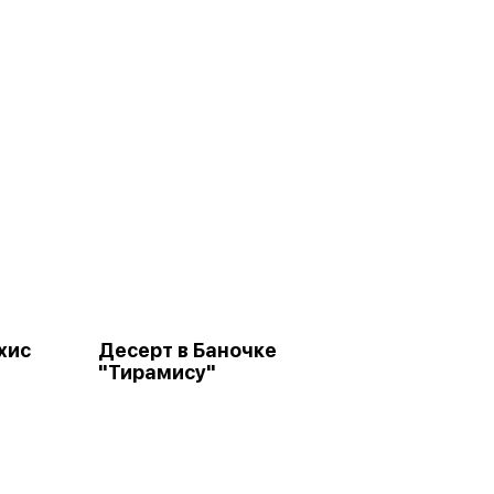
хис
Десерт в Баночке
"Тирамису"