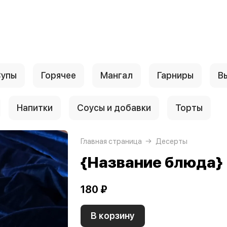
упы
Горячее
Мангал
Гарниры
В
Напитки
Соусы и добавки
Торты
Главная страница
Десерты
{Название блюда}
180 ₽
В корзину