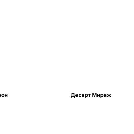
еон
Десерт Мираж