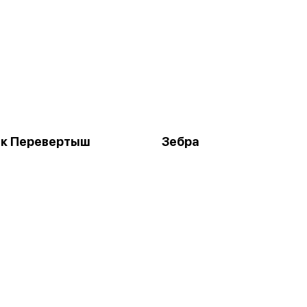
йк Перевертыш
Зебра