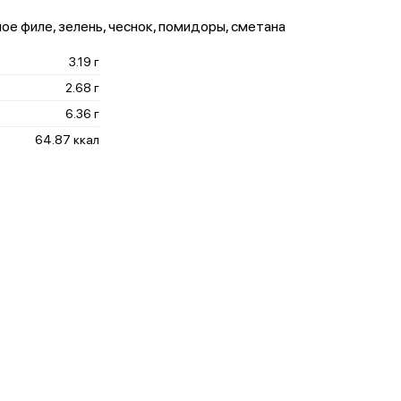
ное филе, зелень, чеснок, помидоры, сметана
3.19 г
2.68 г
6.36 г
64.87 ккал