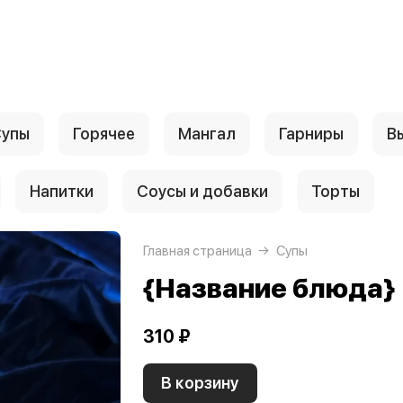
упы
Горячее
Мангал
Гарниры
В
Напитки
Соусы и добавки
Торты
Главная страница
Супы
{Название блюда}
310 ₽
В корзину