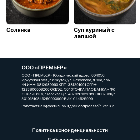
Солянка
Суп куриный с
лапшой
ООО «ПРЕМЬЕР»
ООО «ПРЕМЬЕР» Юридический адрес: 664056,
Иркутская обл., г. Иркутск, ул. Безбокова, д. 10а, пом.
44.ИНН: 3812989993 КПП: 381201001 ОГРН:
1223800008200 ОКВЭД: 56.10ТОЧКА ПАО БАНКА «ФК
ОТКРЫТИЕ», г. Москва Р/с: 40702810201500180736К/с:
30101810845250000999 БИК: 044525999
Работает на эффективном ядре
Foodpicásso
ver. 3.2
Политика конфиденциальности
Публичная оферта