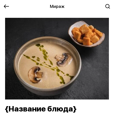
Мираж
{Название блюда}