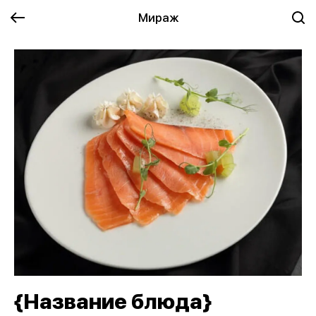
Мираж
{Название блюда}