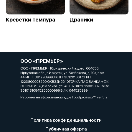
Креветки темпура
Драники
ООО «ПРЕМЬЕР»
ООО «ПРЕМЬЕР» Юридический адрес: 664056,
Иркутская обл., г. Иркутск, ул. Безбокова, д. 10а, пом.
44.ИНН: 3812989993 КПП: 381201001 ОГРН:
1223800008200 ОКВЭД: 56.10ТОЧКА ПАО БАНКА «ФК
ОТКРЫТИЕ», г. Москва Р/с: 40702810201500180736К/с:
30101810845250000999 БИК: 044525999
Работает на эффективном ядре
Foodpicásso
ver. 3.2
Политика конфиденциальности
Публичная оферта