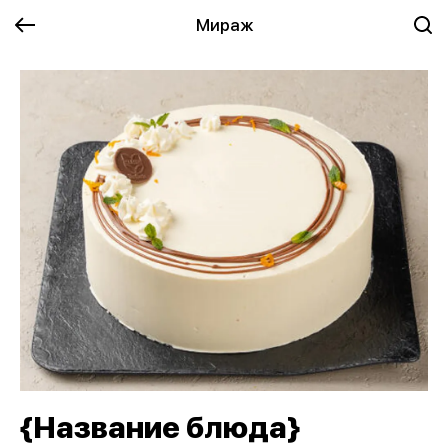
Мираж
{Название блюда}