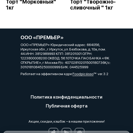
Торт "Морковный"
Торт "Творожно-
1кг
сливочный " 1кг
ООО «ПРЕМЬЕР»
ООО «ПРЕМЬЕР» Юридический адрес: 664056,
Иркутская обл., г. Иркутск, ул. Безбокова, д. 10а, пом.
44.ИНН: 3812989993 КПП: 381201001 ОГРН:
1223800008200 ОКВЭД: 56.10ТОЧКА ПАО БАНКА «ФК
ОТКРЫТИЕ», г. Москва Р/с: 40702810201500180736К/с:
30101810845250000999 БИК: 044525999
Работает на эффективном ядре
Foodpicásso
ver. 3.2
Политика конфиденциальности
Публичная оферта
Акции, скидки, кэшбэк − в нашем приложении!