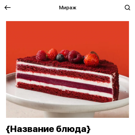
Мираж
{Название блюда}