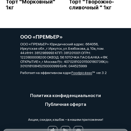
Торт "Морковный"
Торт "Творожно-
1кг
сливочный " 1кг
ООО «ПРЕМЬЕР»
ООО «ПРЕМЬЕР» Юридический адрес: 664056,
Иркутская обл., г. Иркутск, ул. Безбокова, д. 10а, пом.
44.ИНН: 3812989993 КПП: 381201001 ОГРН:
1223800008200 ОКВЭД: 56.10ТОЧКА ПАО БАНКА «ФК
ОТКРЫТИЕ», г. Москва Р/с: 40702810201500180736К/с:
30101810845250000999 БИК: 044525999
Работает на эффективном ядре
Foodpicásso
ver. 3.2
Политика конфиденциальности
Публичная оферта
Акции, скидки, кэшбэк − в нашем приложении!