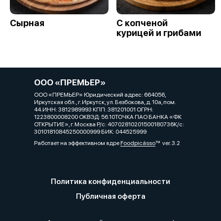
Сырная
С копченой
курицей и грибами
ООО «ПРЕМЬЕР»
ООО «ПРЕМЬЕР» Юридический адрес: 664056,
Иркутская обл., г. Иркутск, ул. Безбокова, д. 10а, пом.
44.ИНН: 3812989993 КПП: 381201001 ОГРН:
1223800008200 ОКВЭД: 56.10ТОЧКА ПАО БАНКА «ФК
ОТКРЫТИЕ», г. Москва Р/с: 40702810201500180736К/с:
30101810845250000999 БИК: 044525999
Работает на эффективном ядре
Foodpicásso
ver. 3.2
Политика конфиденциальности
Публичная оферта