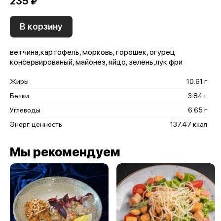
235 ₽
В корзину
ветчина,картофель, морковь, горошек, огурец
консервированый, майонез, яйцо, зелень,лук фри
Жиры
10.61 г
Белки
3.84 г
Углеводы
6.65 г
Энерг. ценность
137.47 ккал
Мы рекомендуем