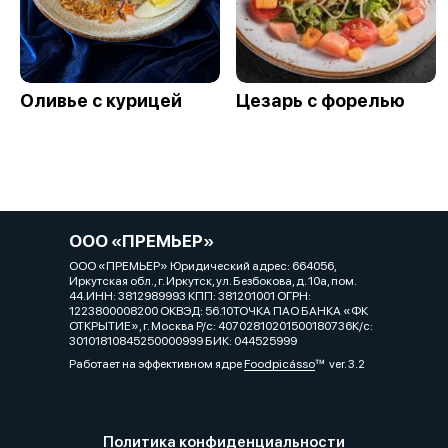
Оливье с курицей
Цезарь с форелью
ООО «ПРЕМЬЕР»
ООО «ПРЕМЬЕР» Юридический адрес: 664056,
Иркутская обл., г. Иркутск, ул. Безбокова, д. 10а, пом.
44.ИНН: 3812989993 КПП: 381201001 ОГРН:
1223800008200 ОКВЭД: 56.10ТОЧКА ПАО БАНКА «ФК
ОТКРЫТИЕ», г. Москва Р/с: 40702810201500180736К/с:
30101810845250000999 БИК: 044525999
Работает на эффективном ядре
Foodpicásso
ver. 3.2
Политика конфиденциальности