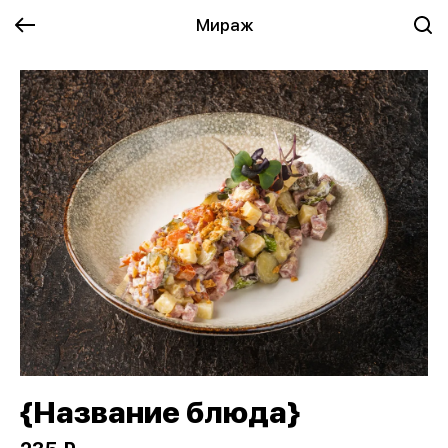
Мираж
{Название блюда}