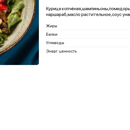
Курица копчёная,шампиньоны,помидоры 
наршараб,масло растительное,соус уна
Жиры
Белки
Углеводы
Энерг. ценность