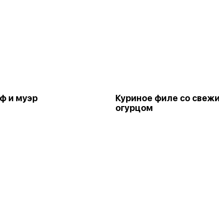
ф и муэр
Куриное филе со свеж
огурцом