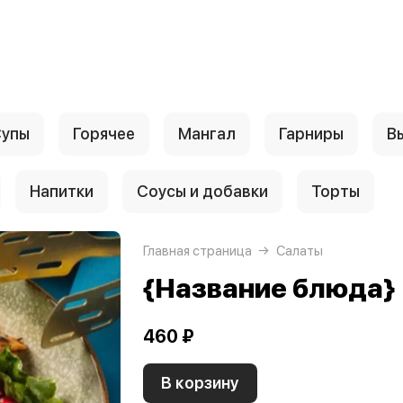
упы
Горячее
Мангал
Гарниры
В
Напитки
Соусы и добавки
Торты
Главная страница
Салаты
{Название блюда}
460 ₽
В корзину