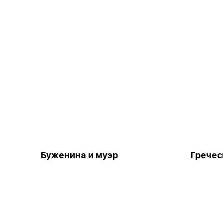
Буженина и муэр
Гречес