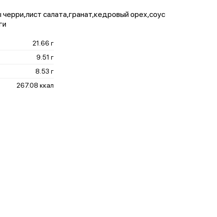
черри,лист салата,гранат,кедровый орех,соус
ги
21.66 г
9.51 г
8.53 г
267.08 ккал