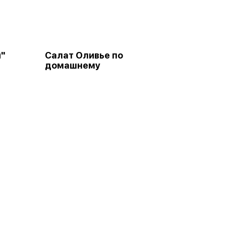
й"
Салат Оливье по
домашнему