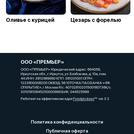
Оливье с курицей
Цезарь с форелью
ООО «ПРЕМЬЕР»
ООО «ПРЕМЬЕР» Юридический адрес: 664056,
Иркутская обл., г. Иркутск, ул. Безбокова, д. 10а, пом.
44.ИНН: 3812989993 КПП: 381201001 ОГРН:
1223800008200 ОКВЭД: 56.10ТОЧКА ПАО БАНКА «ФК
ОТКРЫТИЕ», г. Москва Р/с: 40702810201500180736К/с:
30101810845250000999 БИК: 044525999
Работает на эффективном ядре
Foodpicásso
ver. 3.2
Политика конфиденциальности
Публичная оферта