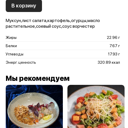
В корзину
Муксун,лист салата,картофель,огурцы,масло
растительное,соевый соус,соус ворчестер
Жиры
22.96 г
Белки
7.67 г
Углеводы
17.93 г
Энерг. ценность
320.89 ккал
Мы рекомендуем