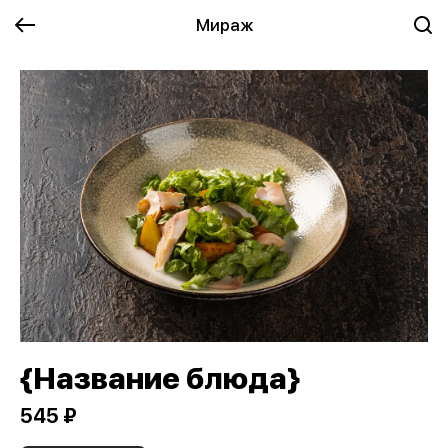
Мираж
{Название блюда}
545 ₽