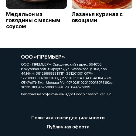
Медальон из
Лазанья куриная с
говядины с мясным
овощами
соусом
ООО «ПРЕМЬЕР»
ООО «ПРЕМЬЕР» Юридический адрес: 664056,
Иркутская обл., г. Иркутск, ул. Безбокова, д. 10а, пом.
44.ИНН: 3812989993 КПП: 381201001 ОГРН:
1223800008200 ОКВЭД: 56.10ТОЧКА ПАО БАНКА «ФК
ОТКРЫТИЕ», г. Москва Р/с: 40702810201500180736К/с:
30101810845250000999 БИК: 044525999
Работает на эффективном ядре
Foodpicásso
ver. 3.2
Политика конфиденциальности
Публичная оферта