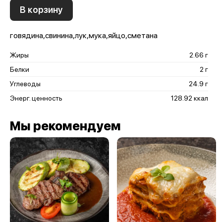
В корзину
говядина,свинина,лук,мука,яйцо,сметана
Жиры
2.66 г
Белки
2 г
Углеводы
24.9 г
Энерг. ценность
128.92 ккал
Мы рекомендуем