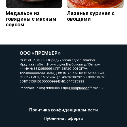
Медальон из
Лазанья куриная с
говядины с мясным
овощами
соусом
ООО «ПРЕМЬЕР»
ООО «ПРЕМЬЕР» Юридический адрес: 664056,
Иркутская обл., г. Иркутск, ул. Безбокова, д. 10а, пом.
44.ИНН: 3812989993 КПП: 381201001 ОГРН:
1223800008200 ОКВЭД: 56.10ТОЧКА ПАО БАНКА «ФК
ОТКРЫТИЕ», г. Москва Р/с: 40702810201500180736К/с:
30101810845250000999 БИК: 044525999
Работает на эффективном ядре
Foodpicásso
ver. 3.2
Политика конфиденциальности
Публичная оферта