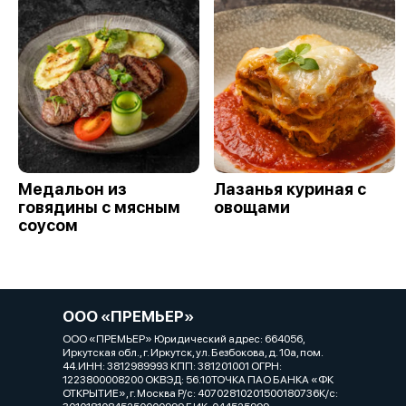
Медальон из
Лазанья куриная с
говядины с мясным
овощами
соусом
ООО «ПРЕМЬЕР»
ООО «ПРЕМЬЕР» Юридический адрес: 664056,
Иркутская обл., г. Иркутск, ул. Безбокова, д. 10а, пом.
44.ИНН: 3812989993 КПП: 381201001 ОГРН:
1223800008200 ОКВЭД: 56.10ТОЧКА ПАО БАНКА «ФК
ОТКРЫТИЕ», г. Москва Р/с: 40702810201500180736К/с: