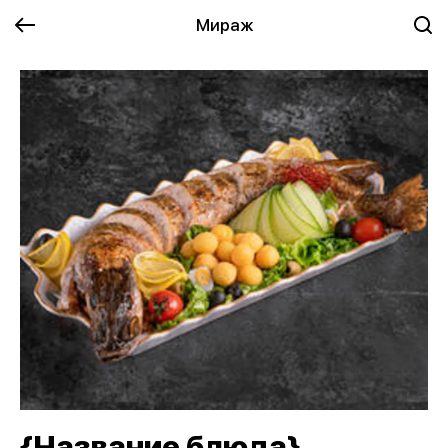
Мираж
{Название блюда}