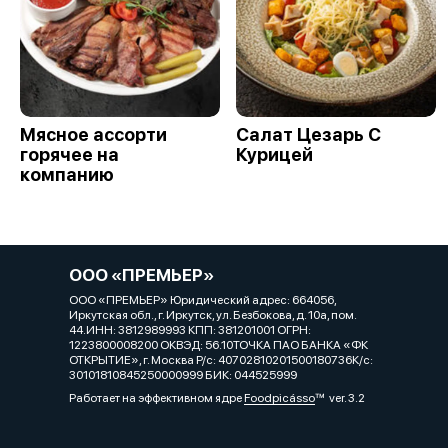
Мясное ассорти
Салат Цезарь С
горячее на
Курицей
компанию
ООО «ПРЕМЬЕР»
ООО «ПРЕМЬЕР» Юридический адрес: 664056,
Иркутская обл., г. Иркутск, ул. Безбокова, д. 10а, пом.
44.ИНН: 3812989993 КПП: 381201001 ОГРН:
1223800008200 ОКВЭД: 56.10ТОЧКА ПАО БАНКА «ФК
ОТКРЫТИЕ», г. Москва Р/с: 40702810201500180736К/с:
30101810845250000999 БИК: 044525999
Работает на эффективном ядре
Foodpicásso
ver. 3.2