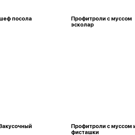
шеф посола
Профитроли с муссом
эсколар
Закусочный
Профитроли с муссом 
фисташки