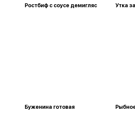
Ростбиф с соусе демигляс
Утка з
Буженина готовая
Рыбное