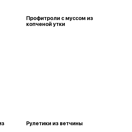
Профитроли с муссом из
копченой утки
из
Рулетики из ветчины