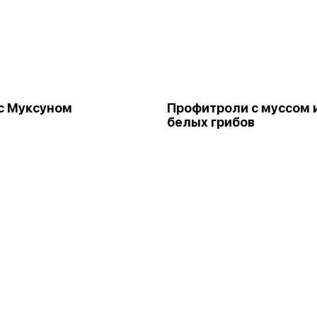
с Муксуном
Профитроли с муссом 
белых грибов