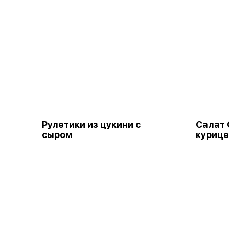
Рулетики из цукини с
Салат 
сыром
куриц