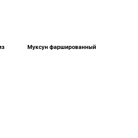
из
Муксун фаршированный