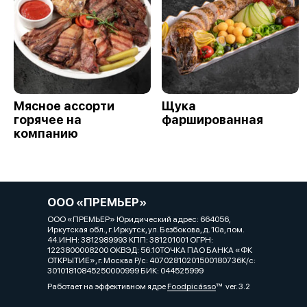
Мясное ассорти
Щука
горячее на
фаршированная
компанию
ООО «ПРЕМЬЕР»
ООО «ПРЕМЬЕР» Юридический адрес: 664056,
Иркутская обл., г. Иркутск, ул. Безбокова, д. 10а, пом.
44.ИНН: 3812989993 КПП: 381201001 ОГРН:
1223800008200 ОКВЭД: 56.10ТОЧКА ПАО БАНКА «ФК
ОТКРЫТИЕ», г. Москва Р/с: 40702810201500180736К/с:
30101810845250000999 БИК: 044525999
Работает на эффективном ядре
Foodpicásso
ver. 3.2