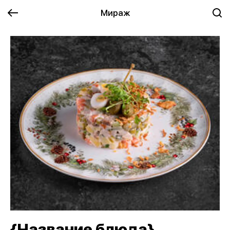
Мираж
{Название блюда}