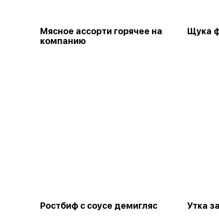
Мясное ассорти горячее на
Щука 
компанию
Ростбиф с соусе демигляс
Утка з