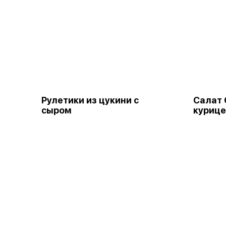
Рулетики из цукини с
Салат 
сыром
куриц