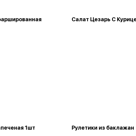
фаршированная
Салат Цезарь С Куриц
апеченая 1шт
Рулетики из баклажан