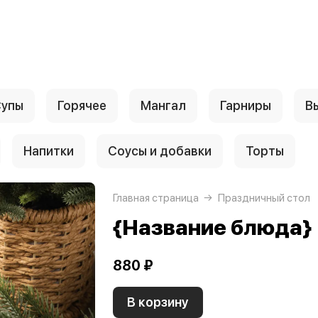
упы
Горячее
Мангал
Гарниры
В
Напитки
Соусы и добавки
Торты
Главная страница
Праздничный стол
{Название блюда}
880 ₽
В корзину