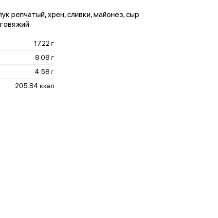
ук репчатый, хрен, сливки, майонез, сыр
 говяжий
17.22 г
8.08 г
4.58 г
205.84 ккал