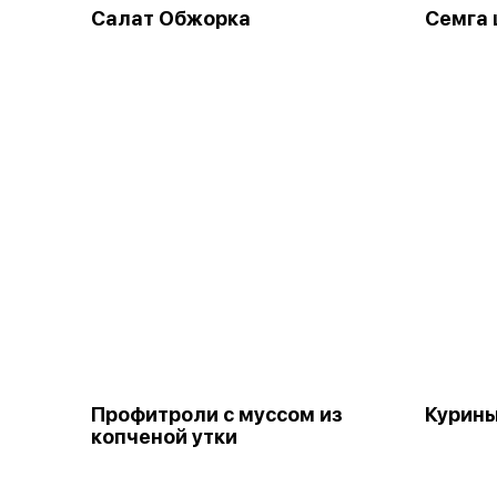
Салат Обжорка
Семга 
Профитроли с муссом из
Курины
копченой утки