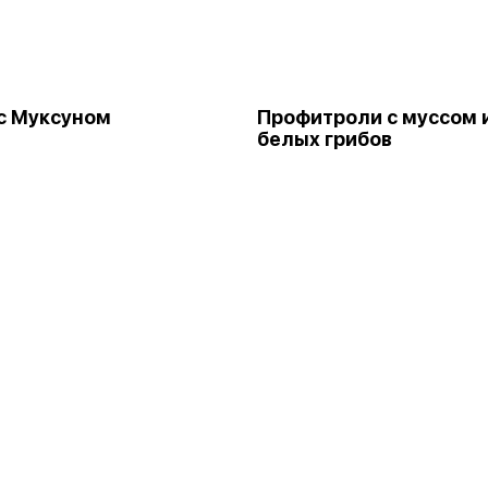
с Муксуном
Профитроли с муссом 
белых грибов