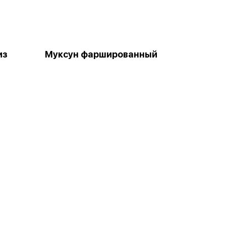
из
Муксун фаршированный