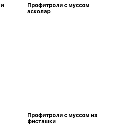
 и
Профитроли с муссом
эсколар
Профитроли с муссом из
фисташки