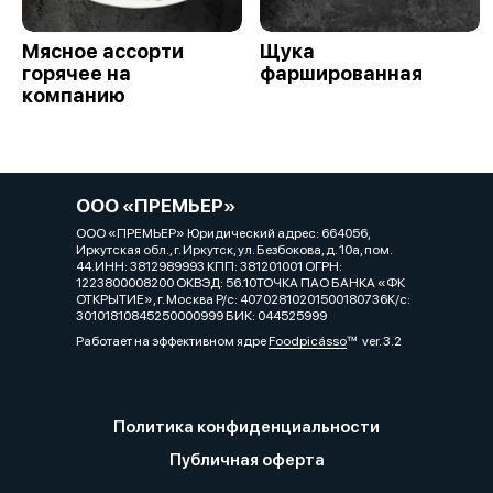
Мясное ассорти
Щука
горячее на
фаршированная
компанию
ООО «ПРЕМЬЕР»
ООО «ПРЕМЬЕР» Юридический адрес: 664056,
Иркутская обл., г. Иркутск, ул. Безбокова, д. 10а, пом.
44.ИНН: 3812989993 КПП: 381201001 ОГРН:
1223800008200 ОКВЭД: 56.10ТОЧКА ПАО БАНКА «ФК
ОТКРЫТИЕ», г. Москва Р/с: 40702810201500180736К/с:
30101810845250000999 БИК: 044525999
Работает на эффективном ядре
Foodpicásso
ver. 3.2
Политика конфиденциальности
Публичная оферта