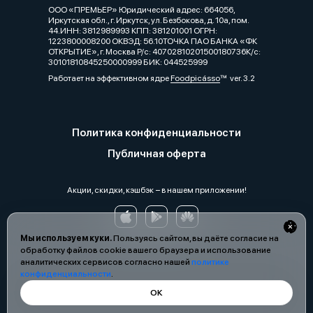
ООО «ПРЕМЬЕР» Юридический адрес: 664056,
Иркутская обл., г. Иркутск, ул. Безбокова, д. 10а, пом.
44.ИНН: 3812989993 КПП: 381201001 ОГРН:
1223800008200 ОКВЭД: 56.10ТОЧКА ПАО БАНКА «ФК
ОТКРЫТИЕ», г. Москва Р/с: 40702810201500180736К/с:
30101810845250000999 БИК: 044525999
Работает на эффективном ядре
Foodpicásso
ver. 3.2
Политика конфиденциальности
Публичная оферта
Акции, скидки, кэшбэк − в нашем приложении!
Мы используем куки.
Пользуясь сайтом, вы даёте согласие на
обработку файлов cookie вашего браузера и использование
аналитических сервисов согласно нашей
политике
конфиденциальности
.
ОК