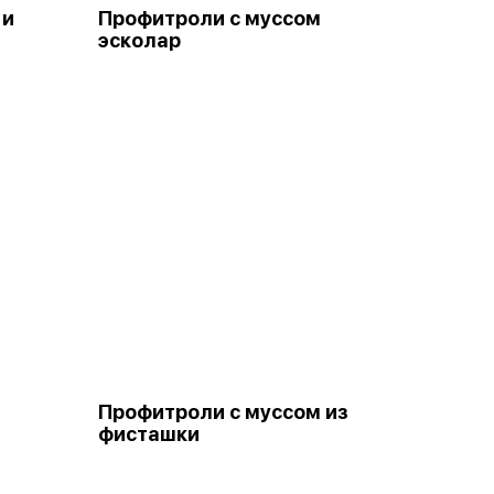
 и
Профитроли с муссом
эсколар
Профитроли с муссом из
фисташки