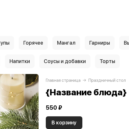
упы
Горячее
Мангал
Гарниры
В
Напитки
Соусы и добавки
Торты
Главная страница
Праздничный стол
{Название блюда}
550 ₽
В корзину