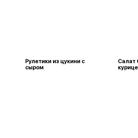
Рулетики из цукини с
Салат 
сыром
куриц