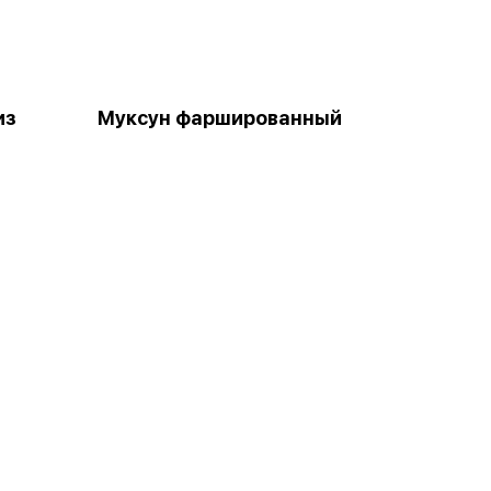
из
Муксун фаршированный