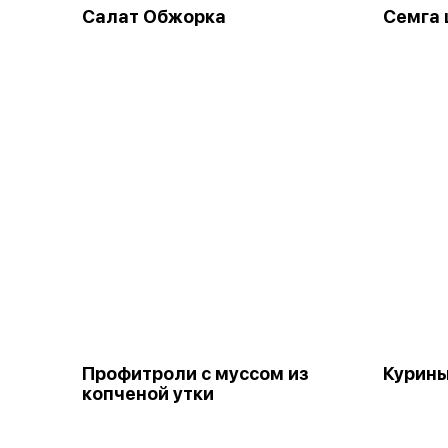
Салат Обжорка
Семга 
Профитроли с муссом из
Курины
копченой утки