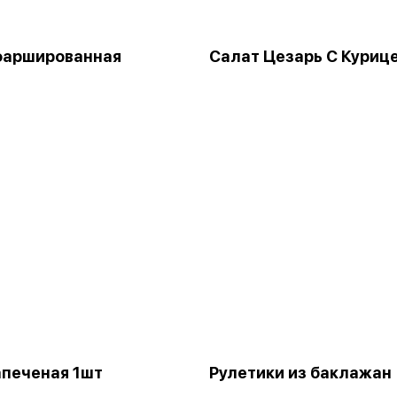
фаршированная
Салат Цезарь С Куриц
апеченая 1шт
Рулетики из баклажан