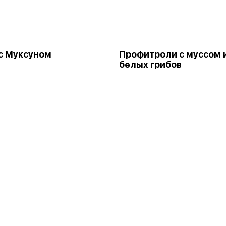
с Муксуном
Профитроли с муссом 
белых грибов