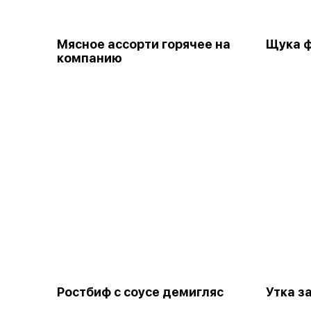
Мясное ассорти горячее на
Щука 
компанию
Ростбиф с соусе демигляс
Утка з